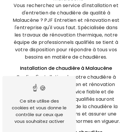
Vous recherchez un service d'installation et
d'entretien de chaudière de qualité à
Malaucène ? PJF Entretien et rénovation est
l'entreprise qu'il vous faut. Spécialisée dans
les travaux de rénovation thermique, notre
équipe de professionnels qualifiés se tient à
votre disposition pour répondre à tous vos
besoins en matière de chaudières.
Installation de chaudière à Malaucène
Confiez l'installation de votre chaudière à
Malaucène à PJF Entretien et rénovation
pour bénéficier d'un service fiable et de
qualité. Nos techniciens qualifiés sauront
Ce site utilise des
vous guider dans le choix de la chaudière la
cookies et vous donne le
plus adaptée à vos besoins et assurer une
contrôle sur ceux que
installation conforme aux normes en vigueur.
vous souhaitez activer