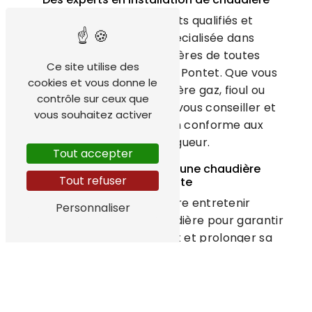
Notre équipe d'experts qualifiés et
expérimentés est spécialisée dans
l'installation de chaudières de toutes
Ce site utilise des
marques et modèles à Le Pontet. Que vous
cookies et vous donne le
optiez pour une chaudière gaz, fioul ou
contrôle sur ceux que
électrique, nous saurons vous conseiller et
vous souhaitez activer
réaliser une installation conforme aux
normes en vigueur.
Tout accepter
Entretien régulier pour une chaudière
Tout refuser
performante
Il est essentiel de faire entretenir
Personnaliser
régulièrement votre chaudière pour garantir
son bon fonctionnement et prolonger sa
durée de vie. Chez PJF Entretien et
rénovation, nous mettons à votre disposition
notre savoir-faire pour réaliser l'entretien
annuel de votre chaudière à Le Pontet.