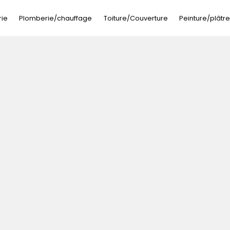
ie
Plomberie/chauffage
Toiture/Couverture
Peinture/plâtre