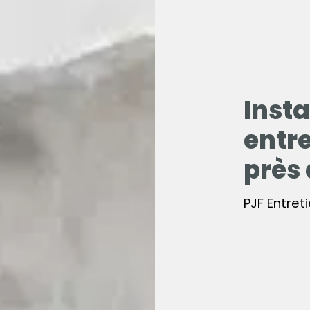
Insta
entr
près 
PJF Entret