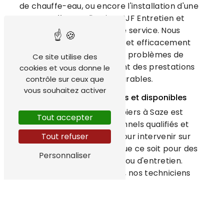
de chauffe-eau, ou encore l'installation d'une
nouvelle canalisation, PJF Entretien et
rénovation est à votre service. Nous
intervenons rapidement et efficacement
pour résoudre tous vos problèmes de
Ce site utilise des
plomberie, en garantissant des prestations
cookies et vous donne le
de qualité et durables.
contrôle sur ceux que
vous souhaitez activer
Des techniciens qualifiés et disponibles
Notre équipe de plombiers à Saze est
Tout accepter
composée de professionnels qualifiés et
Tout refuser
expérimentés, formés pour intervenir sur
tous types de chantiers, que ce soit pour des
Personnaliser
travaux de rénovation ou d'entretien.
Disponibles et à l'écoute, nos techniciens
sauront vous apporter des solutions
adaptées à vos besoins, dans le respect des
normes en vigueur.