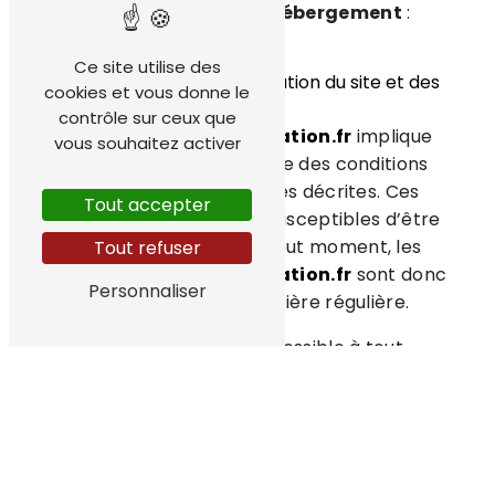
Localisation du serveur d'hébergement
:
France
Ce site utilise des
2. Conditions générales d’utilisation du site et des
cookies et vous donne le
services proposés.
contrôle sur ceux que
L’utilisation du site
pjf-renovation.fr
implique
vous souhaitez activer
l’acceptation pleine et entière des conditions
générales d’utilisation ci-après décrites. Ces
Tout accepter
conditions d’utilisation sont susceptibles d’être
modifiées ou complétées à tout moment, les
Tout refuser
utilisateurs du site
pjf-renovation.fr
sont donc
Personnaliser
invités à les consulter de manière régulière.
Ce site est normalement accessible à tout
moment aux utilisateurs. Une interruption pour
raison de maintenance technique peut être
toutefois décidée par PJF Entretien et rénovation,
qui s’efforcera alors de communiquer
préalablement aux utilisateurs les dates et heures