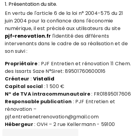
1. Présentation du site.
En vertu de l'article 6 de la loi n° 2004-575 du 21
juin 2004 pour la confiance dans l'économie
numérique, il est précisé aux utilisateurs du site
pjf-renovation.fr
l'identité des différents
intervenants dans le cadre de sa réalisation et de
son suivi :
Propriétaire
: PJF Entretien et rénovation 11 Chem.
des Issarts Saze N°Siret: 89501760600016
Créateur
:
Vistalid
Capital social
: 1 500 €
N° de TVA intracommunautaire
: FR01895017606
Responsable publication
: PJF Entretien et
rénovation –
pjf.entretienetrenovation@gmail.com
Hébergeur
: OVH – 2 rue Kellermann - 59100
Roubaix - France