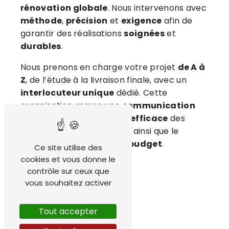
rénovation globale
. Nous intervenons avec
méthode
,
précision
et
exigence
afin de
garantir des réalisations
soignées
et
durables
.
Nous prenons en charge votre projet
de A à
Z
, de l’étude à la livraison finale, avec un
interlocuteur unique
dédié. Cette
organisation assure une
communication
fluide
, une
coordination efficace
des
différents corps de métier ainsi que le
respect des délais
et du
budget
.
Ce site utilise des
cookies et vous donne le
contrôle sur ceux que
vous souhaitez activer
Tout accepter