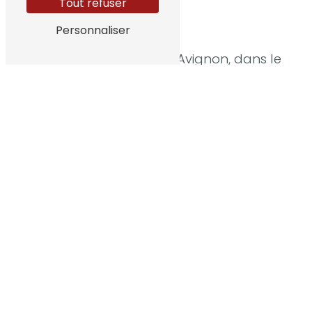
Tout refuser
Personnaliser
Intervention autour d’Avignon, dans le
Vaucluse et les Bouches-du-Rhône
Entreprise de
rénovation tous corps
d’état dans le Gard
Basée à
Saze (30650)
,
PJF Rénovation
accompagne particuliers et professionnels
dans leurs projets de
rénovation
intérieure
, d’
aménagement
et
d’
amélioration de l’habitat
dans le
Gard
,
le
Vaucluse
et les
Bouches-du-Rhône
.
Nous intervenons notamment autour